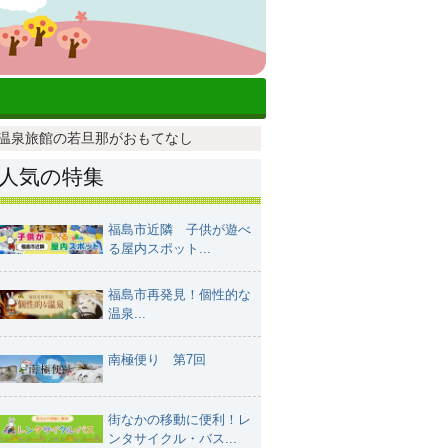
温泉旅館の若旦那がおもてなし
人気の特集
福島市近隣 子供が遊べ
る屋内スポット...
福島市再発見！個性的な
温泉...
南極便り 第7回
街なかの移動に便利！レ
ンタサイクル・バス...