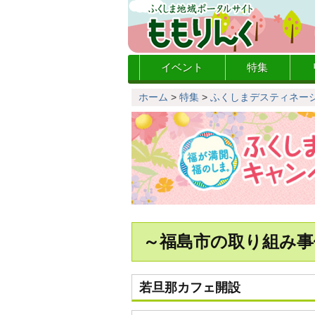
イベント
特集
ホーム
>
特集
>
ふくしまデスティネー
～福島市の取り組み事
若旦那カフェ開設