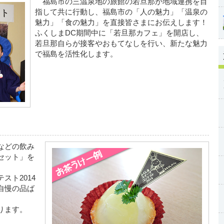
福島市の三温泉地の旅館の若旦那が地域連携を目
指して共に行動し、福島市の「人の魅力」「温泉の
魅力」「食の魅力」を直接皆さまにお伝えします！
ふくしまDC期間中に「若旦那カフェ」を開店し、
若旦那自らが接客やおもてなしを行い、新たな魅力
で福島を活性化します。
などの飲み
セット」を
ト2014
自慢の品ば
ります。