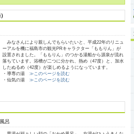
場）
みなさんにより親しんでもらいたいと、平成22年のリニュ
ーアルを機に福島市の観光PRキャラクター「ももりん」が
設置されました。「ももりん」のつかる湯船から源泉が流れ
落ちています。浴槽が二つに分かれ、熱め（47度）と、加水
したぬるめ（42度）が楽しめるようになっています。
・導専の湯
≫このページを読む
・仙気の湯
≫このページを読む
風呂
男湯が福々しい顔の「おかめ風呂」、女湯がひょうきんな