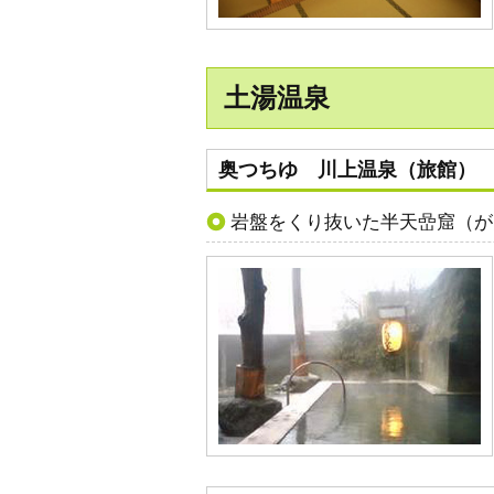
土湯温泉
奥つちゆ 川上温泉（旅館）
岩盤をくり抜いた半天嵒窟（が