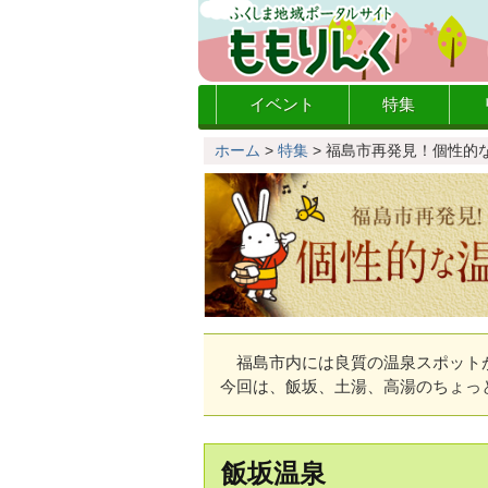
イベント
特集
ホーム
>
特集
>
福島市再発見！個性的
福島市内には良質の温泉スポットが
今回は、飯坂、土湯、高湯のちょっ
飯坂温泉