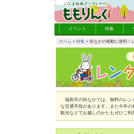
イベント
特集
ホーム
>
特集
>
街なかの移動に便利！
福島市の街なかでは、無料のレンタ
な交通手段があります。また今年の
観光などでお越しのかたもぜひご利