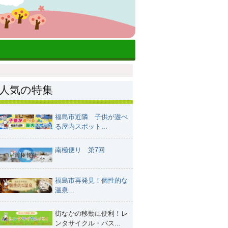
人気の特集
福島市近隣 子供が遊べ
る屋内スポット...
南極便り 第7回
福島市再発見！個性的な
温泉...
街なかの移動に便利！レ
ンタサイクル・バス...