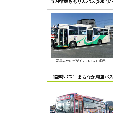
市内循環ももりんバス(100円バ
写真以外のデザインのバスも運行。
［臨時バス］まちなか周遊バ