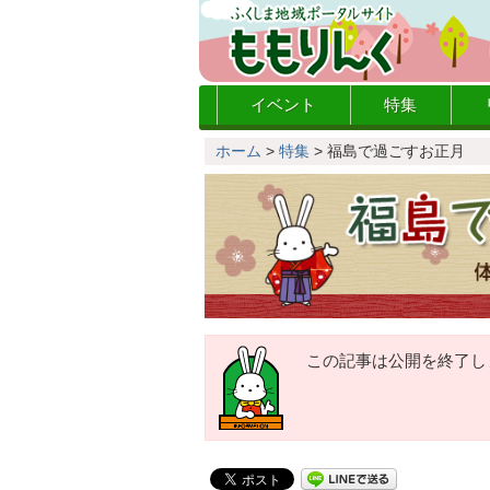
イベント
特集
ホーム
>
特集
>
福島で過ごすお正月
この記事は公開を終了し