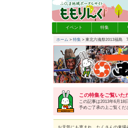
イベント
特集
ホーム
>
特集
>
東北六魂祭2013福島
この特集をご覧いた
この記事は2013年6月1
予めご了承の上ご覧くだ
お天気にも恵まれ、たくさんの来場者