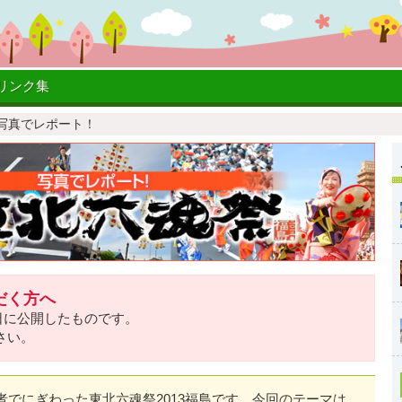
リンク集
 写真でレポート！
だく方へ
8日に公開したものです。
さい。
でにぎわった東北六魂祭2013福島です。今回のテーマは