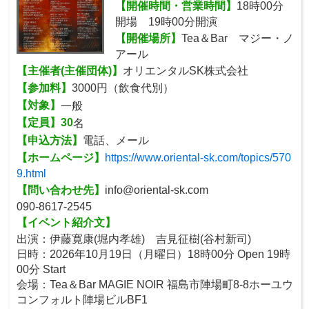
【開催時間・営業時間】
18時00分
開場 19時00分開演
【開催場所】
Tea＆Bar マジー・ノ
アール
【主催者(主催団体)】
オリエンタルSK株式会社
【参加料】
3000円（飲食代別）
【対象】
一般
【定員】30
名
【申込方法】
電話、メール
【ホームページ】
https://www.oriental-sk.com/topics/570
9.html
【問い合わせ先】
info@oriental-sk.com
090-8617-2545
【イベント紹介文】
出演：伊藤寛康(堀内孝雄) 吉見征樹(谷村新司)
日時：2026年10月19日（月曜日）18時00分 Open 19時
00分 Start
会場：Tea＆Bar MAGIE NOIR 福島市陣場町8-8ホーユウ
コンフォルト陣場ビルBF1