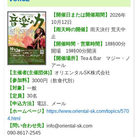
【開催日または開催期間】
2026年
10月12日
【雨天時の開催】
雨天決行 荒天中
止
【開催時間・営業時間】
18時00分
開場 19時00分開演
【開催場所】
Tea＆Bar マジー・ノ
アール
【主催者(主催団体)】
オリエンタルSK株式会社
【参加料】
3000円（飲食代別）
【対象】
一般
【定員】
30名
【申込方法】
電話、メール
【ホームページ】
https://www.oriental-sk.com/topics/570
4.html
【問い合わせ先】
info@oriental-sk.com
090-8617-2545