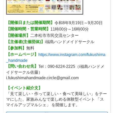
【開催日または開催期間】
令和8年9月19日～9月20日
【開催時間・営業時間】
11時00分～16時00分
【開催場所】
二本松市市民交流センター
【主催者(主催団体)】
i福島ハンドメイドサークル
【参加料】
無料
【ホームページ】
https://www.instagram.com/fukushima
_handmade
【問い合わせ先】
Tel：090-6224-2225（i福島ハンドメ
イドサークル佐藤）
i.fukushimahandmade.circle@gmail.com
【イベント紹介文】
「見て楽しい・作って楽しい・食べて美味しい」をテー
マにした、家族みんなで楽しめる体験型イベント 「ス
マイルアップマルシェ」 を開催します。