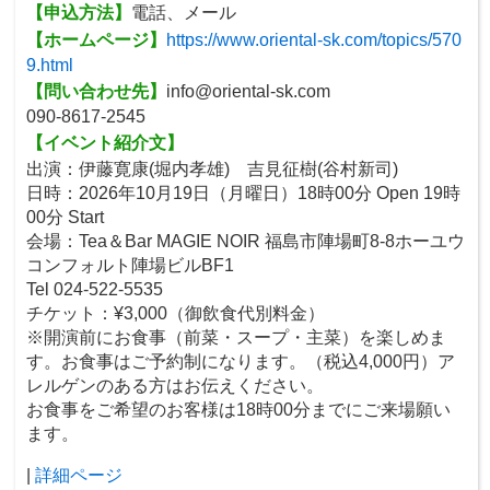
【申込方法】
電話、メール
【ホームページ】
https://www.oriental-sk.com/topics/570
9.html
【問い合わせ先】
info@oriental-sk.com
090-8617-2545
【イベント紹介文】
出演：伊藤寛康(堀内孝雄) 吉見征樹(谷村新司)
日時：2026年10月19日（月曜日）18時00分 Open 19時
00分 Start
会場：Tea＆Bar MAGIE NOIR 福島市陣場町8-8ホーユウ
コンフォルト陣場ビルBF1
Tel 024-522-5535
チケット：¥3,000（御飲食代別料金）
※開演前にお食事（前菜・スープ・主菜）を楽しめま
す。お食事はご予約制になります。（税込4,000円）ア
レルゲンのある方はお伝えください。
お食事をご希望のお客様は18時00分までにご来場願い
ます。
|
詳細ページ