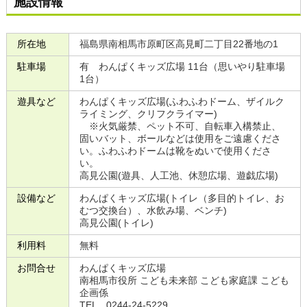
施設情報
所在地
福島県南相馬市原町区高見町二丁目22番地の1
駐車場
有 わんぱくキッズ広場 11台（思いやり駐車場
1台）
遊具など
わんぱくキッズ広場(ふわふわドーム、ザイルク
ライミング、クリフクライマー)
※火気厳禁、ペット不可、自転車入構禁止、
固いバット、ボールなどは使用をご遠慮くださ
い。ふわふわドームは靴をぬいで使用くださ
い。
高見公園(遊具、人工池、休憩広場、遊戯広場)
設備など
わんぱくキッズ広場(トイレ（多目的トイレ、お
むつ交換台）、水飲み場、ベンチ)
高見公園(トイレ)
利用料
無料
お問合せ
わんぱくキッズ広場
南相馬市役所 こども未来部 こども家庭課 こども
企画係
TEL 0244-24-5229