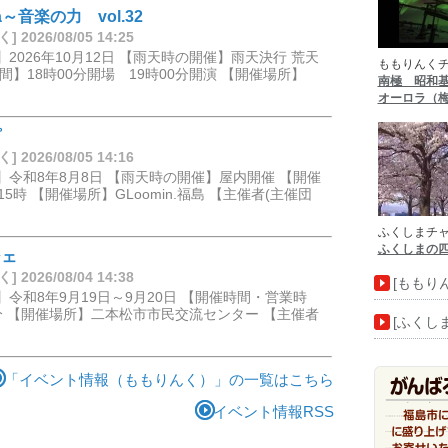
ica～音楽の力 vol.32
2026/08/05 14:25
2026年10月12日 【雨天時の開催】雨天決行 荒天
ももりんく
】18時00分開場 19時00分開演 【開催場所】
南極 昭和
オーロラ（
プ
2026/08/05 14:16
令和8年8月8日 【雨天時の開催】屋内開催 【開催
5時 【開催場所】GLoomin.福島 【主催者(主催団
ふくしまチ
ふくしまの
シェ
2026/08/04 14:38
[ももり
令和8年9月19日～9月20日 【開催時間・営業時
00分 【開催場所】二本松市市民交流センター 【主催者
[ふくし
「イベント情報（ももりんく）」の一覧はこちら
イベント情報RSS