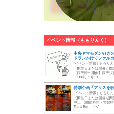
イベント情報（ももりんく）
中央ヤマモダンvsきの
ドランかけてファル
[イベント情報 | ももりんく] 
【開催日または開催期間】
【雨天時の開催】雨天決行
／18時、9月13…
特別企画「アリスを
[イベント情報 | ももりんく] 
【開催日または開催期間】
中止 【開催時間・営業時間
Tea＆Bar マジ…