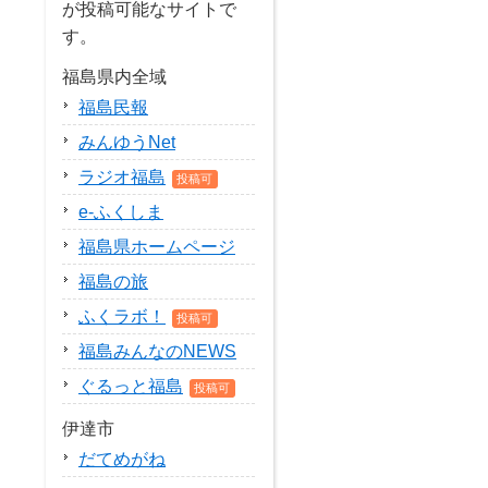
が投稿可能なサイトで
す。
福島県内全域
福島民報
みんゆうNet
ラジオ福島
投稿可
e-ふくしま
福島県ホームページ
福島の旅
ふくラボ！
投稿可
福島みんなのNEWS
ぐるっと福島
投稿可
伊達市
だてめがね