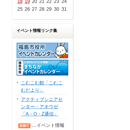
18
19
20
21
22
23
24
25
26
27
28
29
30
31
イベント情報リンク集
こむこむ館「こむこ
むだより」
アクティブシニアセ
ンター・アオウゼ
「A・O・Z通信」
…イベント情報
投稿可