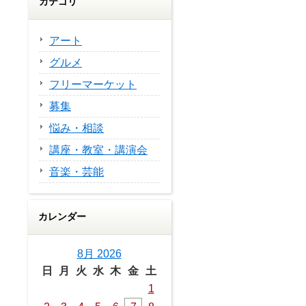
カテゴリ
アート
グルメ
フリーマーケット
募集
悩み・相談
講座・教室・講演会
音楽・芸能
カレンダー
8月 2026
日
月
火
水
木
金
土
1