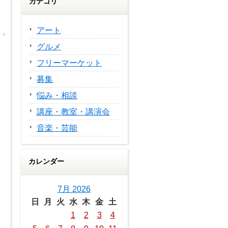
カテゴリ
アート
グルメ
フリーマーケット
募集
悩み・相談
講座・教室・講演会
音楽・芸能
カレンダー
7月 2026
日
月
火
水
木
金
土
1
2
3
4