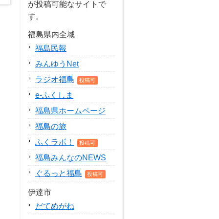
が投稿可能なサイトで
す。
福島県内全域
福島民報
みんゆうNet
ラジオ福島
投稿可
e-ふくしま
福島県ホームページ
福島の旅
ふくラボ！
投稿可
福島みんなのNEWS
ぐるっと福島
投稿可
伊達市
だてめがね