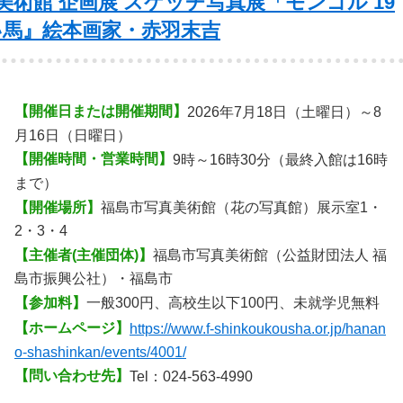
美術館 企画展 スケッチ写真展「モンゴル 19
い馬』絵本画家・赤羽末吉
【開催日または開催期間】
2026年7月18日（土曜日）～8
月16日（日曜日）
【開催時間・営業時間】
9時～16時30分（最終入館は16時
まで）
【開催場所】
福島市写真美術館（花の写真館）展示室1・
2・3・4
【主催者(主催団体)】
福島市写真美術館（公益財団法人 福
島市振興公社）・福島市
【参加料】
一般300円、高校生以下100円、未就学児無料
【ホームページ】
https://www.f-shinkoukousha.or.jp/hanan
o-shashinkan/events/4001/
【問い合わせ先】
Tel：024-563-4990