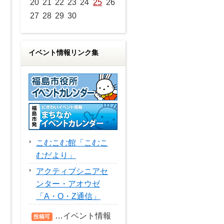
20
21
22
23
24
25
26
27
28
29
30
イベント情報リンク集
こむこむ館「こむこ
むだより」
アクティブシニアセ
ンター・アオウゼ
「A・O・Z通信」
…イベント情報
投稿可