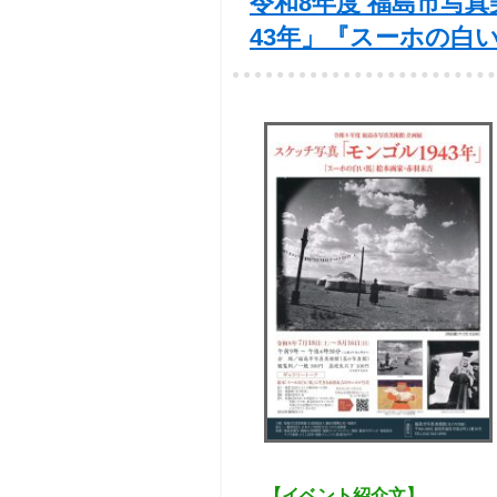
令和8年度 福島市写真
43年」『スーホの白
【イベント紹介文】