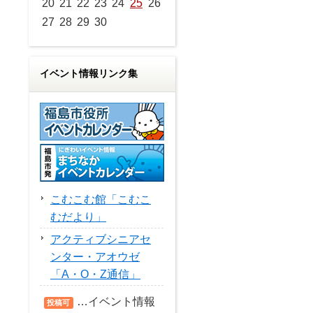
20
21
22
23
24
25
26
27
28
29
30
イベント情報リンク集
こむこむ館「こむこ
むだより」
アクティブシニアセ
ンター・アオウゼ
「A・O・Z通信」
…イベント情報
投稿可