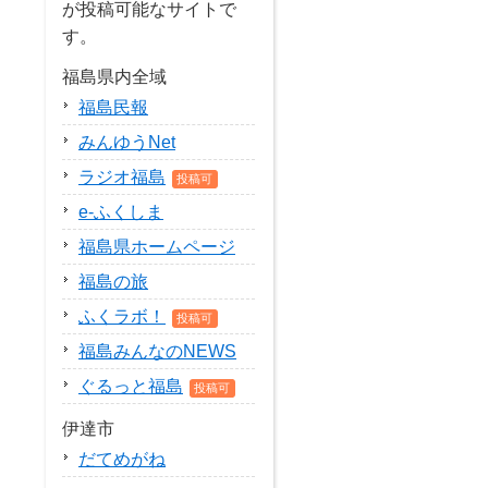
が投稿可能なサイトで
す。
福島県内全域
福島民報
みんゆうNet
ラジオ福島
投稿可
e-ふくしま
福島県ホームページ
福島の旅
ふくラボ！
投稿可
福島みんなのNEWS
ぐるっと福島
投稿可
伊達市
だてめがね