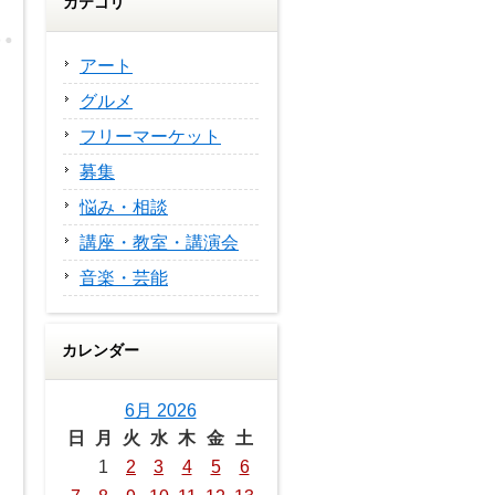
カテゴリ
アート
グルメ
フリーマーケット
募集
悩み・相談
講座・教室・講演会
音楽・芸能
カレンダー
6月 2026
日
月
火
水
木
金
土
1
2
3
4
5
6