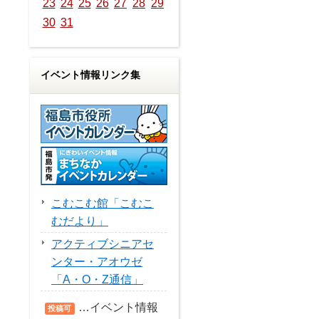
23
24
25
26
27
28
29
30
31
イベント情報リンク集
こむこむ館「こむこ
むだより」
アクティブシニアセ
ンター・アオウゼ
「A・O・Z通信」
…イベント情報
投稿可