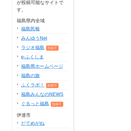
が投稿可能なサイトで
す。
福島県内全域
福島民報
みんゆうNet
ラジオ福島
投稿可
e-ふくしま
福島県ホームページ
福島の旅
ふくラボ！
投稿可
福島みんなのNEWS
ぐるっと福島
投稿可
伊達市
だてめがね