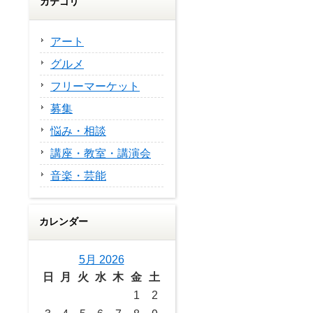
カテゴリ
アート
グルメ
フリーマーケット
募集
悩み・相談
講座・教室・講演会
音楽・芸能
カレンダー
5月 2026
日
月
火
水
木
金
土
1
2