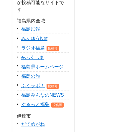
が投稿可能なサイトで
す。
福島県内全域
福島民報
みんゆうNet
ラジオ福島
投稿可
e-ふくしま
福島県ホームページ
福島の旅
ふくラボ！
投稿可
福島みんなのNEWS
ぐるっと福島
投稿可
伊達市
だてめがね