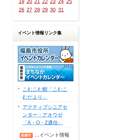
19
20
21
22
23
24
25
26
27
28
29
30
31
イベント情報リンク集
こむこむ館「こむこ
むだより」
アクティブシニアセ
ンター・アオウゼ
「A・O・Z通信」
…イベント情報
投稿可