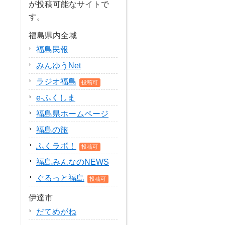
が投稿可能なサイトで
す。
福島県内全域
福島民報
みんゆうNet
ラジオ福島
投稿可
e-ふくしま
福島県ホームページ
福島の旅
ふくラボ！
投稿可
福島みんなのNEWS
ぐるっと福島
投稿可
伊達市
だてめがね