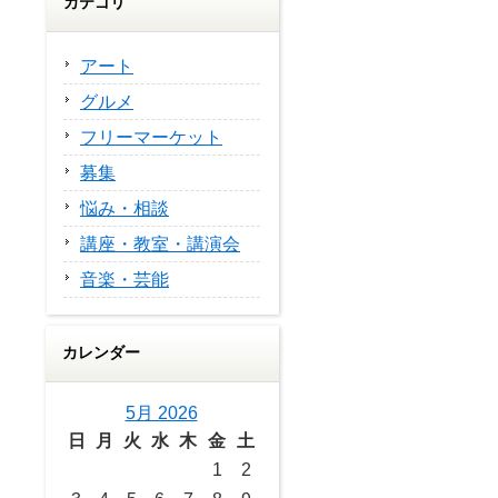
カテゴリ
アート
グルメ
フリーマーケット
募集
悩み・相談
講座・教室・講演会
音楽・芸能
カレンダー
5月 2026
日
月
火
水
木
金
土
1
2