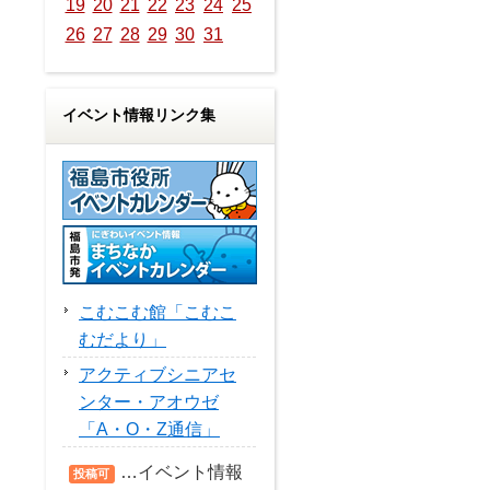
19
20
21
22
23
24
25
26
27
28
29
30
31
イベント情報リンク集
こむこむ館「こむこ
むだより」
アクティブシニアセ
ンター・アオウゼ
「A・O・Z通信」
…イベント情報
投稿可