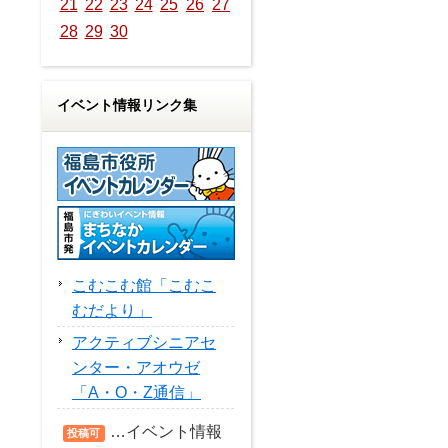
21
22
23
24
25
26
27
28
29
30
イベント情報リンク集
こむこむ館「こむこ
むだより」
アクティブシニアセ
ンター・アオウゼ
「A・O・Z通信」
…イベント情報
投稿可