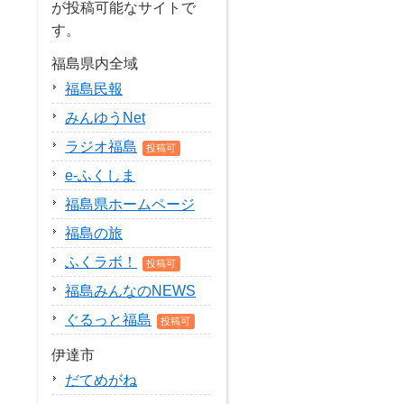
が投稿可能なサイトで
す。
福島県内全域
福島民報
みんゆうNet
ラジオ福島
投稿可
e-ふくしま
福島県ホームページ
福島の旅
ふくラボ！
投稿可
福島みんなのNEWS
ぐるっと福島
投稿可
伊達市
だてめがね