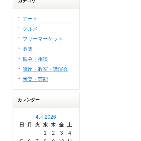
カテゴリ
アート
グルメ
フリーマーケット
募集
悩み・相談
講座・教室・講演会
音楽・芸能
カレンダー
4月 2026
日
月
火
水
木
金
土
1
2
3
4